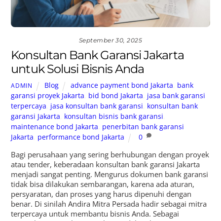
September 30, 2025
Konsultan Bank Garansi Jakarta
untuk Solusi Bisnis Anda
Blog
advance payment bond Jakarta
,
bank
ADMIN
garansi proyek Jakarta
,
bid bond Jakarta
,
jasa bank garansi
terpercaya
,
jasa konsultan bank garansi
,
konsultan bank
garansi Jakarta
,
konsultan bisnis bank garansi
,
maintenance bond Jakarta
,
penerbitan bank garansi
Jakarta
,
performance bond Jakarta
0
Bagi perusahaan yang sering berhubungan dengan proyek
atau tender, keberadaan konsultan bank garansi Jakarta
menjadi sangat penting. Mengurus dokumen bank garansi
tidak bisa dilakukan sembarangan, karena ada aturan,
persyaratan, dan proses yang harus dipenuhi dengan
benar. Di sinilah Andira Mitra Persada hadir sebagai mitra
terpercaya untuk membantu bisnis Anda. Sebagai