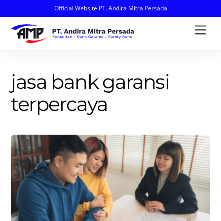
Official Website PT. Andira Mitra Persada
Skip
Men
to
content
jasa bank garansi
terpercaya