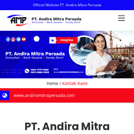
Official Website PT. Andira Mitra Persada
Skip
Men
to
content
Home /
Kontak Kami
www.andiramitrapersada.com
PT. Andira Mitra