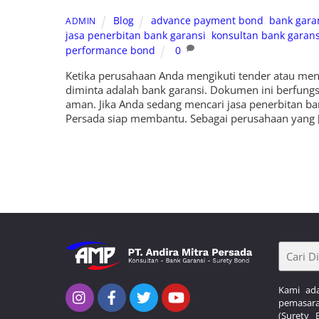
Blog
advance payment bond
,
bank gara
ADMIN
jasa penerbitan bank garansi
,
konsultan bank garans
performance bond
0
Ketika perusahaan Anda mengikuti tender atau men
diminta adalah bank garansi. Dokumen ini berfungsi
aman. Jika Anda sedang mencari jasa penerbitan ban
Persada siap membantu. Sebagai perusahaan yang 
Kami ada
pemasar
(Surety 