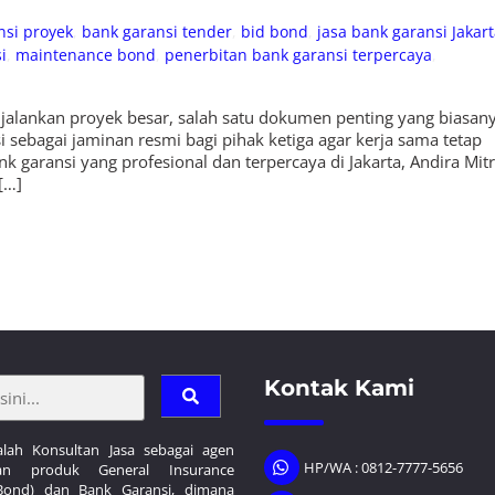
nsi proyek
,
bank garansi tender
,
bid bond
,
jasa bank garansi Jakar
i
,
maintenance bond
,
penerbitan bank garansi terpercaya
,
jalankan proyek besar, salah satu dokumen penting yang biasan
 sebagai jaminan resmi bagi pihak ketiga agar kerja sama tetap
k garansi yang profesional dan terpercaya di Jakarta, Andira Mit
[…]
Kontak Kami
lah Konsultan Jasa sebagai agen
HP/WA : 0812-7777-5656
an produk General Insurance
Bond) dan Bank Garansi, dimana