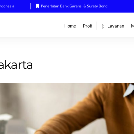
Indonesia
Penerbitan Bank Garansi & Surety Bond
Home
Profil
Layanan
M
akarta